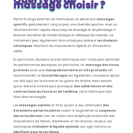
massage choisir ?
Parmi le large éventail de techniques, on pense aux
massages
sportifs
spécialement conçus pour une clientèle sportive. Avec un
fonctionnement rapide, beaucoup de
drainage et de pétrissage, il
favorise l’excrétion de l’acide lactique et rééduque les muscles
. Ce
traitement peut également être utilisé pour prévenir
les douleurs
chroniques
résultant de mouvements répétés et d’inconforts
ciblés.
En particulier, plusieurs autres techniques sont utiles pour optimiser
les performances physiques. En particulier, un
massage des tissus
profonds
avec une
manipulation lente et très profonde
est
recommandé. La
fasciathérapie
est également une bonne option
car elle agit sur le muscle et sa gaine de chaîne. Nous savons
qu’un exercice intense peut provoquer
des adhérences et des
contractions du fascia et de l’œdème
, cette technique doit
donc être envisagée.
Les
massages suédois
et thaï, quant à eux, effectuent
des
étirements périarticulaires
visant à augmenter la
souplesse
des
articulations
tout en visant une amplitude maximale des
mouvements de flexion, d’extension et de rotation. De plus, ces
techniques
stimulent le liquide
synovial
, qui agit comme un
lubrifiant
pour le cartilage
.