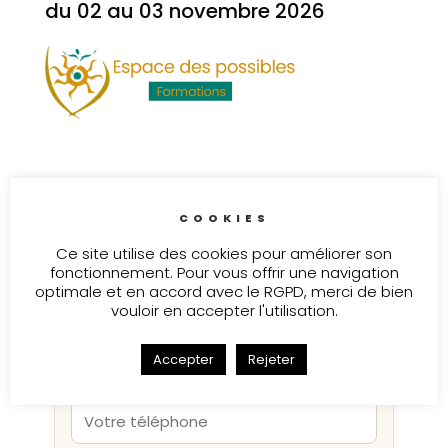
du 02 au 03 novembre 2026
Une question sur les trigger
COOKIES
points ?
Ce site utilise des cookies pour améliorer son
Laissez vos coordonnées, je vous
fonctionnement. Pour vous offrir une navigation
recontacte rapidement pour échanger
optimale et en accord avec le RGPD, merci de bien
avec vous.
vouloir en accepter l'utilisation.
Accepter
Rejeter